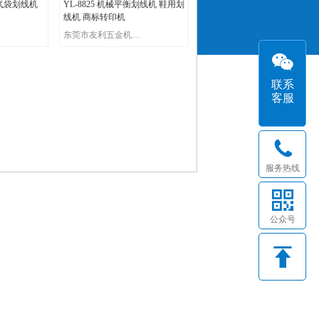
衡气袋划线机
YL-8825 机械平衡划线机 鞋用划
线机 商标转印机
东莞市友利五金机械有限公司
联系
客服
服务热线
公众号