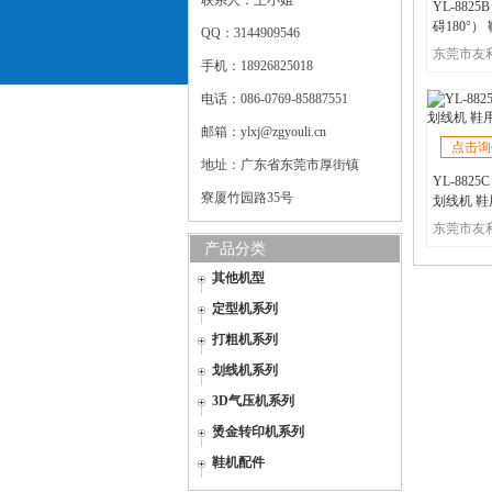
联系人：王小姐
YL-88
碍180°
QQ：3144909546
手机：18926825018
电话：086-0769-85887551
邮箱：ylxj@zgyouli.cn
点击询
地址：广东省东莞市厚街镇
YL-88
寮厦竹园路35号
划线机 鞋
产品分类
其他机型
定型机系列
打粗机系列
划线机系列
3D气压机系列
烫金转印机系列
鞋机配件